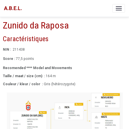
A.B.E.L.
Zunido da Raposa
Caractéristiques
NIN :
211438
Score :
77,5 points
Recomended **** Model and Movements
Taille / maat / size (cm) :
164 m
Couleur / kleur / color
:
Gris (hétérozygote)