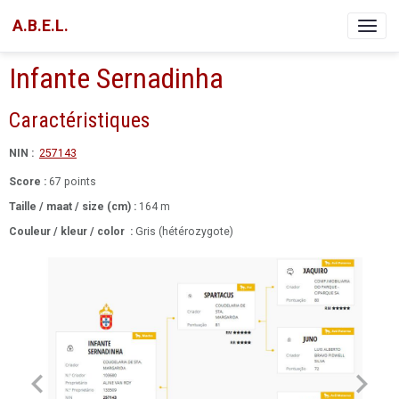
A.B.E.L.
Infante Sernadinha
Caractéristiques
NIN :
257143
Score :
67 points
Taille / maat / size (cm) :
164 m
Couleur / kleur / color
:
Gris (hétérozygote)