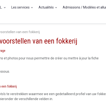
.L.
Les services
Actualités
Admissions / Modèles et all
oorstellen van een fokkerij
voorstellen van een fokkerij
vage
ons et photos pour nous permettre de créer ou mettre à jour la fiche
essous.
n een fokkerij
oto's te verstrekken waarmee we een gedetailleerd profiel van uw fokker
ieronder de verschillende velden in.